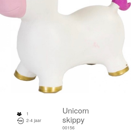
Unicorn
1
skippy
2-4 jaar
00156