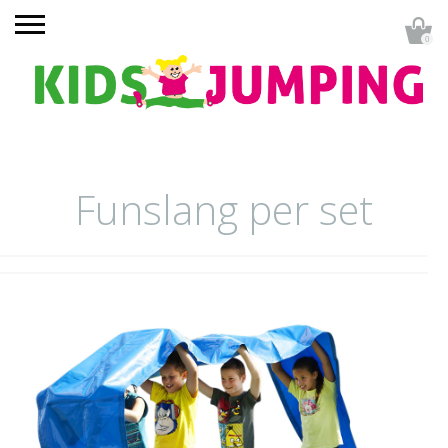
0
Funslang per set